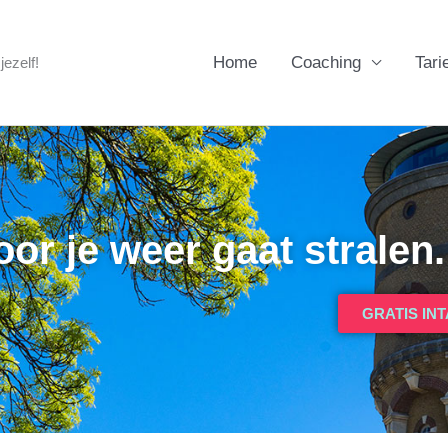
Home
Coaching
Tari
ezelf!
r je weer gaat stralen.
GRATIS IN