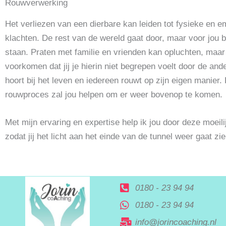
Rouwverwerking
Het verliezen van een dierbare kan leiden tot fysieke en e
klachten. De rest van de wereld gaat door, maar voor jou blij
staan. Praten met familie en vrienden kan opluchten, maar
voorkomen dat jij je hierin niet begrepen voelt door de an
hoort bij het leven en iedereen rouwt op zijn eigen manier
rouwproces zal jou helpen om er weer bovenop te komen.
Met mijn ervaring en expertise help ik jou door deze moeilij
zodat jij het licht aan het einde van de tunnel weer gaat zi
0180 - 23 94 94
0180 - 23 94 94
info@jorincoaching.nl