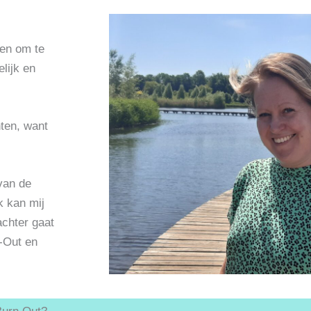
pen om te
lijk en
hten, want
van de
k kan mij
 achter gaat
n-Out en