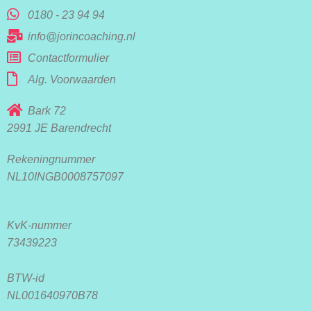
0180 - 23 94 94
info@jorincoaching.nl
Contactformulier
Alg. Voorwaarden
Bark 72
2991 JE Barendrecht
Rekeningnummer
NL10INGB0008757097
KvK-nummer
73439223
BTW-id
NL001640970B78