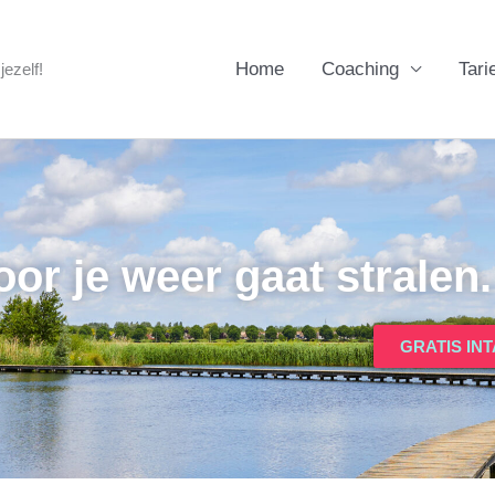
Home
Coaching
Tari
ezelf!
r je weer gaat stralen.
GRATIS IN