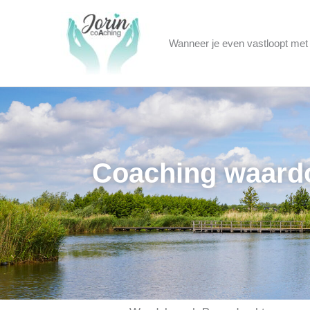
Ga
naar
Wanneer je even vastloopt met j
de
inhoud
Coaching waardoo