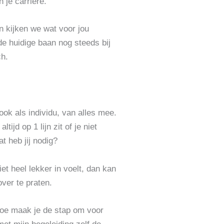
n je carrière.
n kijken we wat voor jou
 de huidige baan nog steeds bij
ch.
ok als individu, van alles mee.
tijd op 1 lijn zit of je niet
t heb jij nodig?
niet heel lekker in voelt, dan kan
over te praten.
 hoe maak je de stap om voor