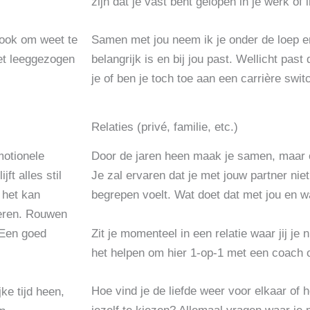
zijn dat je vast bent gelopen in je werk of i
 ook om weet te
Samen met jou neem ik je onder de loep e
iet leeggezogen
belangrijk is en bij jou past. Wellicht past
je of ben je toch toe aan een carrière swit
Relaties (privé, familie, etc.)
motionele
Door de jaren heen maak je samen, maar o
ft alles stil
Je zal ervaren dat je met jouw partner niet al
 het kan
begrepen voelt. Wat doet dat met jou en wa
deren. Rouwen
Zit je momenteel in een relatie waar jij je 
. Een goed
het helpen om hier 1-op-1 met een coach 
Hoe vind je de liefde weer voor elkaar of
ke tijd heen,