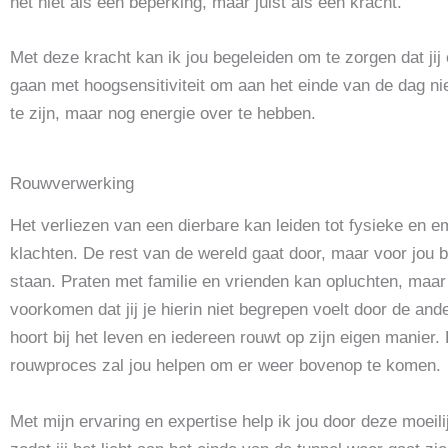
het niet als een beperking, maar juist als een kracht.
Met deze kracht kan ik jou begeleiden om te zorgen dat jij
gaan met hoogsensitiviteit om aan het einde van de dag n
te zijn, maar nog energie over te hebben.
Rouwverwerking
Het verliezen van een dierbare kan leiden tot fysieke en e
klachten. De rest van de wereld gaat door, maar voor jou blij
staan. Praten met familie en vrienden kan opluchten, maar
voorkomen dat jij je hierin niet begrepen voelt door de an
hoort bij het leven en iedereen rouwt op zijn eigen manier
rouwproces zal jou helpen om er weer bovenop te komen.
Met mijn ervaring en expertise help ik jou door deze moeilij