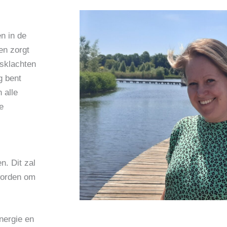
n in de
en zorgt
ssklachten
g bent
n alle
e
n. Dit zal
 worden om
nergie en