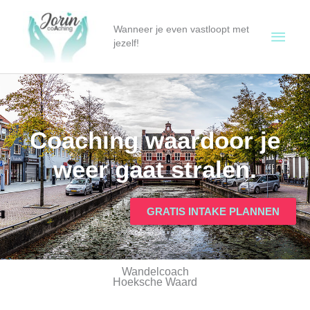
Ga
Hoof
naar
Wanneer je even vastloopt met
de
jezelf!
inhoud
Coaching waardoor je
weer gaat stralen.
GRATIS INTAKE PLANNEN
Wandelcoach
Hoeksche Waard